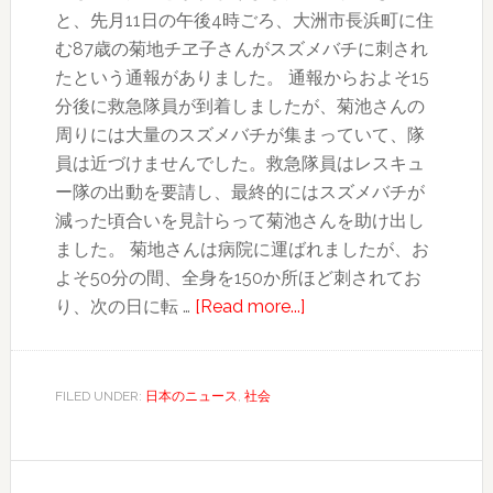
と、先月11日の午後4時ごろ、大洲市長浜町に住
む87歳の菊地チヱ子さんがスズメバチに刺され
たという通報がありました。 通報からおよそ15
分後に救急隊員が到着しましたが、菊池さんの
周りには大量のスズメバチが集まっていて、隊
員は近づけませんでした。救急隊員はレスキュ
ー隊の出動を要請し、最終的にはスズメバチが
減った頃合いを見計らって菊池さんを助け出し
ました。 菊地さんは病院に運ばれましたが、お
よそ50分の間、全身を150か所ほど刺されてお
about
り、次の日に転 …
[Read more...]
87
歳
の
FILED UNDER:
日本のニュース
,
社会
女
性
ハ