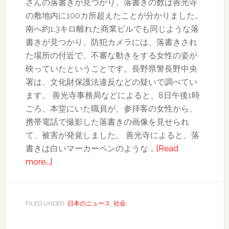
さんの落書きが見つかり、落書きの数は善光寺
ン
の敷地内に100カ所超えたことが分かりました。
ク
南へ約1.3キロ離れた商業ビルでも同じような落
ス
書きが見つかり、防犯カメラには、落書きされ
閉
た場所の付近で、不審な動きをする女性の姿が
鎖
映っていたということです。長野県警長野中央
署は、文化財保護法違反などの疑いで調べてい
ます。 善光寺事務局などによると、8日午後1時
ごろ、本堂にいた職員が、参拝客の女性から、
携帯電話で撮影した落書きの画像を見せられ
て、被害が発覚しました。 善光寺によると、落
書きは白いマーカーペンのような …
[Read
about
more...]
善
光
寺
FILED UNDER:
日本のニュース
,
社会
落
書