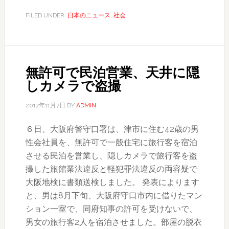
ン、
FILED UNDER:
日本のニュース
,
社会
ミ
ニ
ス
ト
無許可で民泊営業、天井に隠
ッ
しカメラで盗撮
プ、
コ
2017年11月7日
BY
ADMIN
ン
６日、大阪府警守口署は、津市に住む42歳の男
ビ
性会社員を、無許可で一般住宅に旅行客を宿泊
ニ
させる民泊を営業し、隠しカメラで旅行客を盗
な
撮した旅館業法違反と軽犯罪法違反の両容疑で
ど
大阪地検に書類送検しました。 発表によります
成
と、男は8月下旬、大阪府守口市内に借りたマン
人
ション一室で、同府知事の許可を受けないで、
誌
男女の旅行客2人を宿泊させました。部屋の脱衣
販