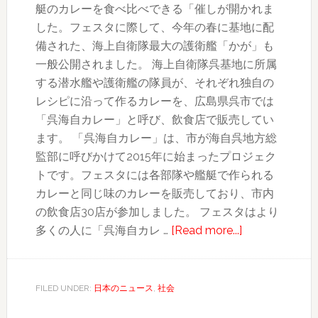
艇のカレーを食べ比べできる「催しが開かれま
した。フェスタに際して、今年の春に基地に配
備された、海上自衛隊最大の護衛艦「かが」も
一般公開されました。 海上自衛隊呉基地に所属
する潜水艦や護衛艦の隊員が、それぞれ独自の
レシピに沿って作るカレーを、広島県呉市では
「呉海自カレー」と呼び、飲食店で販売してい
ます。 「呉海自カレー」は、市が海自呉地方総
監部に呼びかけて2015年に始まったプロジェク
トです。フェスタには各部隊や艦艇で作られる
カレーと同じ味のカレーを販売しており、市内
の飲食店30店が参加しました。 フェスタはより
about
多くの人に「呉海自カレ …
[Read more...]
広
島
呉
FILED UNDER:
日本のニュース
,
社会
海