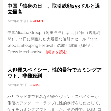
中国「独身の日」、取引総額253ドルと過
去最高
2017年11月14日
BY
ADMIN
中国Alibaba Group（阿里巴巴）は11月12日（現地時
間）、11日に開催した大規模な値引きセール「11.11
Global Shopping Festival」の取引総額（GMV：
about
Gross Merchandise …
[続きを読む...]
中
国
大俳優スペイシー、性的暴行でカミングア
「独
ウト、非難殺到
身
の
2017年11月11日
BY
ADMIN
日」、
ハリウッド界で有名な俳優ケヴィン・スペイシーが、
取
俳優のアンソニー・ラップに性的暴行をしたとして、
引
ゲイをカミングアウトしました。その件で、LGBTコ
総