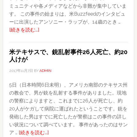
ミュニティや各メディアなどから非難が集中していま
額
す。 この事件の始まりは、米Buzzfeedのインタビュ
253
ーに出演したアンソニー・ラップが、14歳のとき …
ド
about
[続きを読む...]
ル
大
と
俳
過
米テキサスで、銃乱射事件26人死亡、約20
優
去
人けが
ス
最
ペ
高
2017年11月7日
BY
ADMIN
イ
5日（日本時間6日未明）、アメリカ南部のテキサス州
シ
の教会で、男が銃を乱射する事件がありました。現地
ー、
の警察によりますと、これまでに26人が死亡し、約
性
20人がケガして病院に運ばれたということです。銃を
的
発砲した男はすでに死亡したが警察はこの事件の詳し
暴
い状況について調べています。 事件があったのはサン
行
about
ア …
[続きを読む...]
で