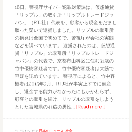
に
18日、警視庁サイバー犯罪対策課は、仮想通貨
隠
「リップル」の取引所「リップルトレードジャ
し
パン」（RTJ社）代表を、顧客から現金をだまし
カ
取った疑いで逮捕しました。リップルの取引所
メ
の摘発は全国で初めてで、警視庁が会社の実態
ラ
などを調べています。 逮捕されたのは、仮想通
で
貨「リップル」の取引所「リップルトレードジ
盗
ャパン」の代表で、京都市山科区に住む31歳の
撮
竹中優樹容疑者です。竹中優樹容疑者は大筋で
容疑を認めています。 警視庁によると、竹中容
疑者は2015年3月、RTJ社が事実上すでに倒産
し、返金する能力がなかったにもかかわらず、
顧客との取引を続け、リップルの取引をしよう
about
とした宮城県の41歳の男性 …
[Read more...]
仮
想
通
FILED UNDER:
日本のニュース
,
社会