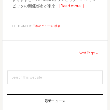
about
ピックの開催都市が東京 …
[Read more...]
「聖
火
の
FILED UNDER:
日本のニュース
,
社会
火」
4
年
前
Next Page »
に
消
Primary
え
Search
て
Sidebar
this
い
website
た
最新ニュース