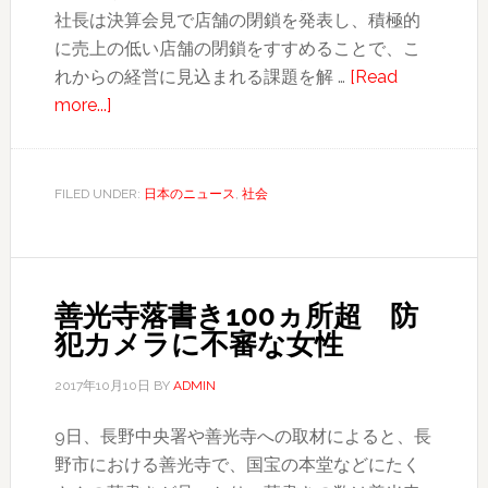
社長は決算会見で店舗の閉鎖を発表し、積極的
に売上の低い店舗の閉鎖をすすめることで、こ
れからの経営に見込まれる課題を解 …
[Read
about
more...]
ユ
ニ
フ
FILED UNDER:
日本のニュース
,
社会
ァ
ミ
マ
が
善光寺落書き100ヵ所超 防
サ
犯カメラに不審な女性
ー
ク
2017年10月10日
BY
ADMIN
ル
9日、長野中央署や善光寺への取材によると、長
K
野市における善光寺で、国宝の本堂などにたく
サ