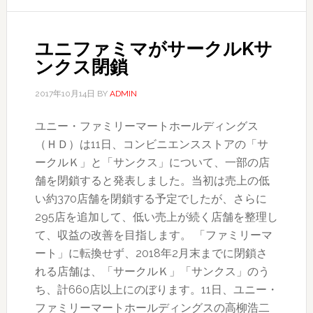
自
カ
レ
ユニファミマがサークルKサ
ー
ンクス閉鎖
フ
ェ
2017年10月14日
BY
ADMIN
ス
ユニー・ファミリーマートホールディングス
タ
（ＨＤ）は11日、コンビニエンスストアの「サ
開
ークルＫ」と「サンクス」について、一部の店
催
舗を閉鎖すると発表しました。当初は売上の低
い約370店舗を閉鎖する予定でしたが、さらに
295店を追加して、低い売上が続く店舗を整理し
て、収益の改善を目指します。 「ファミリーマ
ート」に転換せず、2018年2月末までに閉鎖さ
れる店舗は、「サークルＫ」「サンクス」のう
ち、計660店以上にのぼります。11日、ユニー・
ファミリーマートホールディングスの高柳浩二