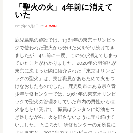
チ
「聖火の火」4年前に消えて
に
いた
150
か
2017年10月5日
BY
ADMIN
所
鹿児島県の施設では、1964年の東京オリンピッ
刺
クで使われた聖火から分けた火を守り続けてき
さ
ましたが、4年前に一度、この火が消えてしまっ
れ
ていたことがわかりました。2020年の開催地が
死
東京に決まった際に紹介された「東京オリンピ
亡
ックの聖火」は、実は職員があらためて火をつ
けなおしたものでした。 鹿児島市にある県立青
少年研修センターでは、1964年の東京オリンピ
ックで聖火の管理をしていた市内の男性から種
火をもらい受けて、職員はランタンに灯油をつ
ぎ足しながら、火を消さないように守り続けて
いました。 ところが、研修センターの元所長に
よりますと、2020年のオリンピック・パラリン