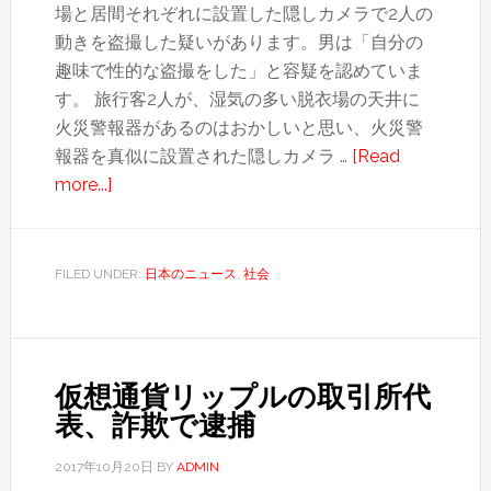
場と居間それぞれに設置した隠しカメラで2人の
売
動きを盗撮した疑いがあります。男は「自分の
中
趣味で性的な盗撮をした」と容疑を認めていま
止
す。 旅行客2人が、湿気の多い脱衣場の天井に
へ
火災警報器があるのはおかしいと思い、火災警
報器を真似に設置された隠しカメラ …
[Read
about
more...]
無
許
可
FILED UNDER:
日本のニュース
,
社会
で
民
泊
営
仮想通貨リップルの取引所代
業、
表、詐欺で逮捕
天
井
2017年10月20日
BY
ADMIN