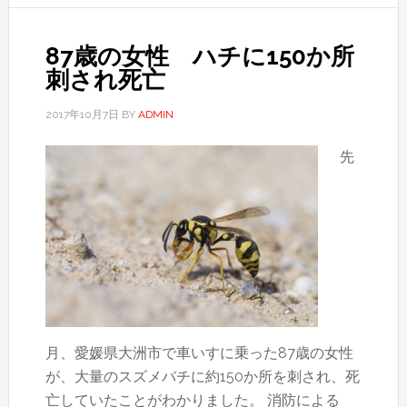
き
100
87歳の女性 ハチに150か所
ヵ
刺され死亡
所
超
2017年10月7日
BY
ADMIN
防
先
犯
カ
メ
ラ
に
不
審
な
女
月、愛媛県大洲市で車いすに乗った87歳の女性
性
が、大量のスズメバチに約150か所を刺され、死
亡していたことがわかりました。 消防による