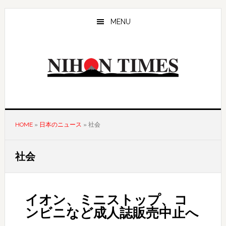
Skip
Skip
to
to
MENU
main
primary
content
sidebar
HOME
»
日本のニュース
»
社会
社会
イオン、ミニストップ、コ
ンビニなど成人誌販売中止へ