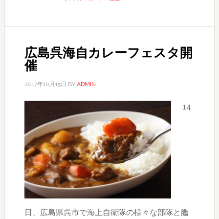
貨
リ
ッ
プ
広島呉海自カレーフェスタ開
ル
催
の
取
2017年10月15日
BY
ADMIN
引
14
所
代
表、
詐
欺
で
逮
捕
日、広島県呉市で海上自衛隊の様々な部隊と艦