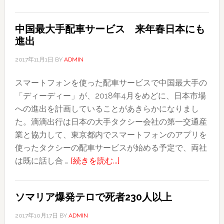
米
カ
テ
ミ
中国最大手配車サービス 来年春日本にも
キ
ン
進出
サ
グ
ス
ア
2017年11月1日
BY
ADMIN
で、
ウ
スマートフォンを使った配車サービスで中国最大手の
銃
ト、
「ディーディー」が、2018年4月をめどに、日本市場
乱
非
への進出を計画していることがあきらかになりまし
射
難
た。滴滴出行は日本の大手タクシー会社の第一交通産
事
殺
業と協力して、東京都内でスマートフォンのアプリを
件
到
使ったタクシーの配車サービスが始める予定で、両社
26
about
は既に話し合 …
[続きを読む...]
人
中
死
国
亡、
ソマリア爆発テロで死者230人以上
最
約
大
20
2017年10月17日
BY
ADMIN