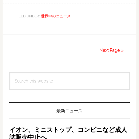
キ
シ
FILED UNDER:
世界中のニュース
コ
大
地
震、
Next Page »
死
者
Primary
す
Search
で
Sidebar
this
に
website
90
人
最新ニュース
イオン、ミニストップ、コンビニなど成人
誌販売中止へ