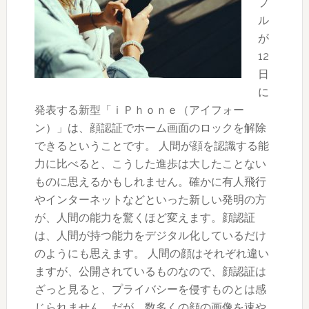
プ
の
ル
疑
が
い」
12
日
に
発表する新型「ｉＰｈｏｎｅ（アイフォー
ン）」は、顔認証でホーム画面のロックを解除
できるということです。 人間が顔を認識する能
力に比べると、こうした進歩は大したことない
ものに思えるかもしれません。確かに有人飛行
やインターネットなどといった新しい発明の方
が、人間の能力を驚くほど変えます。顔認証
は、人間が持つ能力をデジタル化しているだけ
のようにも思えます。 人間の顔はそれぞれ違い
ますが、公開されているものなので、顔認証は
ざっと見ると、プライバシーを侵すものとは感
じられません。だが、数多くの顔の画像を速や