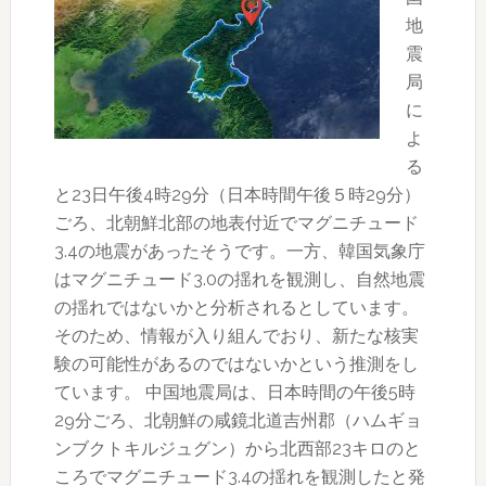
死
地
亡
震
局
に
よ
る
と23日午後4時29分（日本時間午後５時29分）
ごろ、北朝鮮北部の地表付近でマグニチュード
3.4の地震があったそうです。一方、韓国気象庁
はマグニチュード3.0の揺れを観測し、自然地震
の揺れではないかと分析されるとしています。
そのため、情報が入り組んでおり、新たな核実
験の可能性があるのではないかという推測をし
ています。 中国地震局は、日本時間の午後5時
29分ごろ、北朝鮮の咸鏡北道吉州郡（ハムギョ
ンブクトキルジュグン）から北西部23キロのと
ころでマグニチュード3.4の揺れを観測したと発