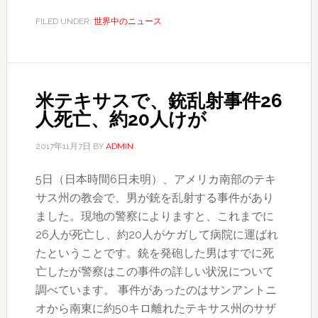
優
FILED UNDER:
世界中のニュース
ス
ペ
イ
シ
米テキサスで、銃乱射事件26
ー、
人死亡、約20人けが
性
的
2017年11月7日
BY
ADMIN
暴
5日（日本時間6日未明）、アメリカ南部のテキ
行
サス州の教会で、男が銃を乱射する事件があり
で
ました。現地の警察によりますと、これまでに
カ
26人が死亡し、約20人がケガして病院に運ばれ
ミ
たということです。銃を発砲した男はすでに死
ン
亡したが警察はこの事件の詳しい状況について
グ
調べています。 事件があったのはサンアントニ
ア
オから南東に約50キロ離れたテキサス州のサザ
ウ