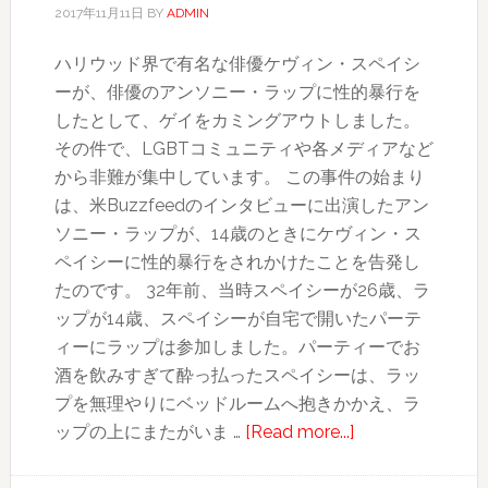
2017年11月11日
BY
ADMIN
ハリウッド界で有名な俳優ケヴィン・スペイシ
ーが、俳優のアンソニー・ラップに性的暴行を
したとして、ゲイをカミングアウトしました。
その件で、LGBTコミュニティや各メディアなど
から非難が集中しています。 この事件の始まり
は、米Buzzfeedのインタビューに出演したアン
ソニー・ラップが、14歳のときにケヴィン・ス
ペイシーに性的暴行をされかけたことを告発し
たのです。 32年前、当時スペイシーが26歳、ラ
ップが14歳、スペイシーが自宅で開いたパーテ
ィーにラップは参加しました。パーティーでお
酒を飲みすぎて酔っ払ったスペイシーは、ラッ
プを無理やりにベッドルームへ抱きかかえ、ラ
about
ップの上にまたがいま …
[Read more...]
大
俳