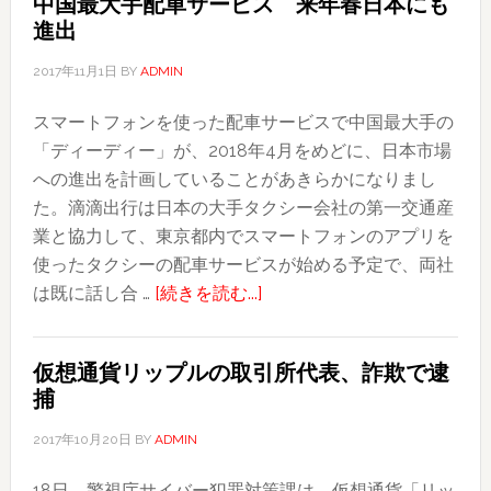
中国最大手配車サービス 来年春日本にも
可
去
進出
で
最
民
高
2017年11月1日
BY
ADMIN
泊
スマートフォンを使った配車サービスで中国最大手の
営
「ディーディー」が、2018年4月をめどに、日本市場
業、
への進出を計画していることがあきらかになりまし
天
た。滴滴出行は日本の大手タクシー会社の第一交通産
井
業と協力して、東京都内でスマートフォンのアプリを
に
使ったタクシーの配車サービスが始める予定で、両社
隠
about
は既に話し合 …
[続きを読む...]
し
中
カ
国
メ
仮想通貨リップルの取引所代表、詐欺で逮
最
ラ
捕
大
で
手
盗
2017年10月20日
BY
ADMIN
配
撮
18日、警視庁サイバー犯罪対策課は、仮想通貨「リッ