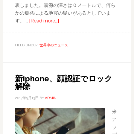
表しました。震源の深さは０メートルで、何ら
かの爆発による地震の疑いがあるとしていま
about
す。 …
[Read more...]
北
核
実
FILED UNDER:
世界中のニュース
験
場
近
く
新iphone、顔認証でロック
で
解除
M3.4
の
2017年9月13日
BY
ADMIN
揺
米
れ、
ア
「爆
ッ
発