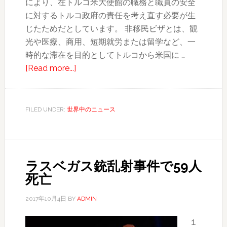
により、在トルコ米大使館の職務と職員の安全
に対するトルコ政府の責任を考え直す必要が生
じたためだとしています。 非移民ビザとは、観
光や医療、商用、短期就労または留学など、一
時的な滞在を目的としてトルコから米国に …
about
[Read more...]
米
ト
ル
FILED UNDER:
世界中のニュース
コ、
互
い
に
ラスベガス銃乱射事件で59人
ビ
死亡
ザ
発
2017年10月4日
BY
ADMIN
給
１
業