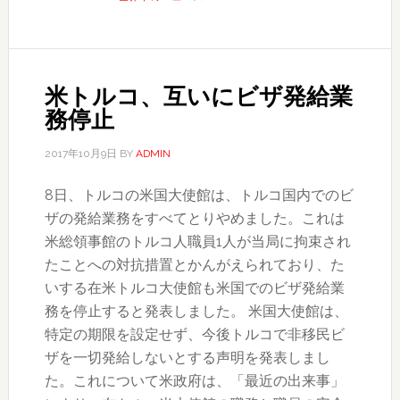
ア
爆
発
テ
米トルコ、互いにビザ発給業
ロ
務停止
で
死
2017年10月9日
BY
ADMIN
者
8日、トルコの米国大使館は、トルコ国内でのビ
230
ザの発給業務をすべてとりやめました。これは
人
米総領事館のトルコ人職員1人が当局に拘束され
以
たことへの対抗措置とかんがえられており、た
上
いする在米トルコ大使館も米国でのビザ発給業
務を停止すると発表しました。 米国大使館は、
特定の期限を設定せず、今後トルコで非移民ビ
ザを一切発給しないとする声明を発表しまし
た。これについて米政府は、「最近の出来事」