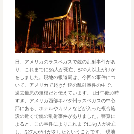
務
停
止
日、アメリカのラスベガスで銃の乱射事件があ
り、これまでに59人が死亡、500人以上がけが
をしました。現地の報道局は、今回の事件につ
いて、アメリカで起きた銃の乱射事件の中で、
過去最悪の規模だと伝えています。 1日午後10時
すぎ、アメリカ西部ネバダ州ラスベガスの中心
部にある、ホテルやカジノなどが入った複合施
設の近くで銃の乱射事件がありました。警察に
よると、この事件によりこれまでに59人が死亡
し、527人がけがをしたということです。 現地