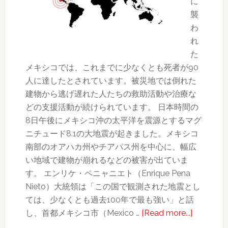
に
襲
わ
れ
た
メキシコでは、これまでに少なくとも死者が90
人に達したとされています。被災地では倒れた
建物から逃げ遅れた人たちの救助活動や治療な
どの支援活動が続けられています。 日本時間の
8日午後にメキシコ沖の太平洋を震源とするマグ
ニチュード8.1の大地震が起きました。メキシコ
南部のオアハカ州やチアパス州を中心に、幅広
い地域で建物が崩れるなどの被害が出ていま
す。 エンリケ・ペニャニエト（Enrique Pena
Nieto）大統領は「この国で観測された地震とし
ては、少なくとも過去100年で最も強い」と話
about
し、首都メキシコ市（Mexico …
[Read more...]
メ