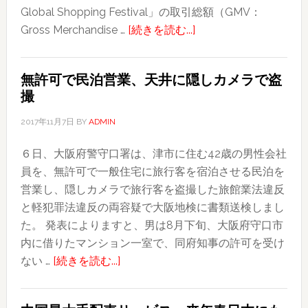
Global Shopping Festival」の取引総額（GMV：
プ、
about
Gross Merchandise …
[続きを読む...]
コ
中
ン
国
ビ
無許可で民泊営業、天井に隠しカメラで盗
「独
ニ
撮
身
な
の
ど
2017年11月7日
BY
ADMIN
日」、
成
６日、大阪府警守口署は、津市に住む42歳の男性会社
取
人
員を、無許可で一般住宅に旅行客を宿泊させる民泊を
引
誌
営業し、隠しカメラで旅行客を盗撮した旅館業法違反
総
販
と軽犯罪法違反の両容疑で大阪地検に書類送検しまし
額
売
た。 発表によりますと、男は8月下旬、大阪府守口市
253
中
内に借りたマンション一室で、同府知事の許可を受け
ド
止
about
ない …
[続きを読む...]
ル
へ
無
と
許
過