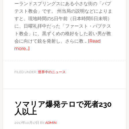
ーランドスプリングスにある小さな街の「バプ
ト、
テスト教会」です。 州当局の説明などによりま
非
すと、現地時間の5日午前（日本時間6日未明）
難
に、日曜礼拝中だった「ファースト・バプテス
殺
ト教会」に、黒ずくめの格好をした若い男が教
到
会に向けて銃を発射し、さらに教 …
[Read
about
more...]
米
テ
キ
FILED UNDER:
世界中のニュース
サ
ス
で、
銃
ソマリア爆発テロで死者230
乱
人以上
射
事
2017年10月17日
BY
ADMIN