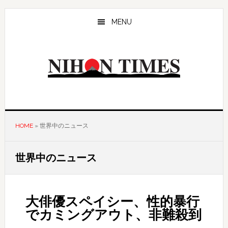
Skip
Skip
to
to
MENU
main
primary
content
sidebar
HOME
»
世界中のニュース
世界中のニュース
大俳優スペイシー、性的暴行
でカミングアウト、非難殺到