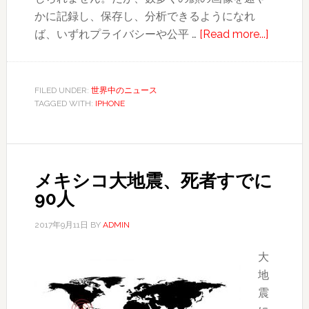
かに記録し、保存し、分析できるようになれ
about
ば、いずれプライバシーや公平 …
[Read more...]
新
iphone
顔
FILED UNDER:
世界中のニュース
TAGGED WITH:
IPHONE
認
証
で
ロ
メキシコ大地震、死者すでに
ッ
90人
ク
解
2017年9月11日
BY
ADMIN
除
大
地
震