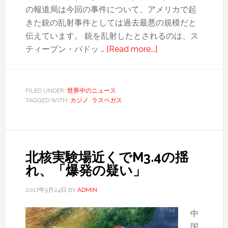
の報道局は今回の事件について、アメリカで起
きた銃の乱射事件としては過去最悪の規模だと
伝えています。 銃を乱射したとされるのは、ス
about
ティーブン・パドッ …
[Read more...]
ラ
ス
ベ
FILED UNDER:
世界中のニュース
TAGGED WITH:
カジノ
,
ラスベガス
ガ
ス
銃
乱
北核実験場近くでM3.4の揺
射
れ、「爆発の疑い」
事
件
2017年9月24日
BY
ADMIN
で
59
中
人
国