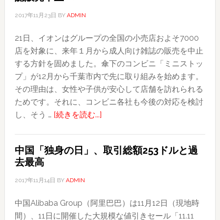
2017年11月23日
BY
ADMIN
21日、イオンはグループの全国の小売店およそ7000
店を対象に、来年１月から成人向け雑誌の販売を中止
する方針を固めました。傘下のコンビニ「ミニストッ
プ」が12月から千葉市内で先に取り組みを始めます。
その理由は、女性や子供が安心して店舗を訪れられる
ためです。それに、コンビニ各社も今後の対応を検討
about
し、そう …
[続きを読む...]
イ
オ
中国「独身の日」、取引総額253ドルと過
ン、
去最高
ミ
ニ
2017年11月14日
BY
ADMIN
ス
中国Alibaba Group（阿里巴巴）は11月12日（現地時
ト
間）、11日に開催した大規模な値引きセール「11.11
ッ