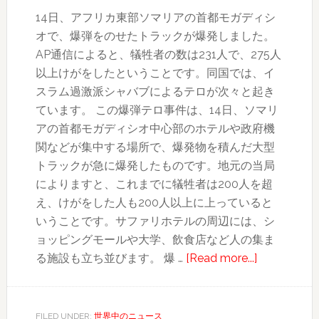
件
14日、アフリカ東部ソマリアの首都モガディシ
26
オで、爆弾をのせたトラックが爆発しました。
人
AP通信によると、犠牲者の数は231人で、275人
死
以上けがをしたということです。同国では、イ
亡、
スラム過激派シャバブによるテロが次々と起き
約
ています。 この爆弾テロ事件は、14日、ソマリ
20
アの首都モガディシオ中心部のホテルや政府機
人
関などが集中する場所で、爆発物を積んだ大型
け
トラックが急に爆発したものです。地元の当局
が
によりますと、これまでに犠牲者は200人を超
え、けがをした人も200人以上に上っていると
いうことです。サファリホテルの周辺には、シ
ョッピングモールや大学、飲食店など人の集ま
about
る施設も立ち並びます。 爆 …
[Read more...]
ソ
マ
リ
FILED UNDER:
世界中のニュース