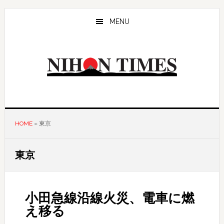
Skip
Skip
to
to
MENU
main
primary
content
sidebar
HOME
»
東京
東京
小田急線沿線火災、電車に燃
え移る