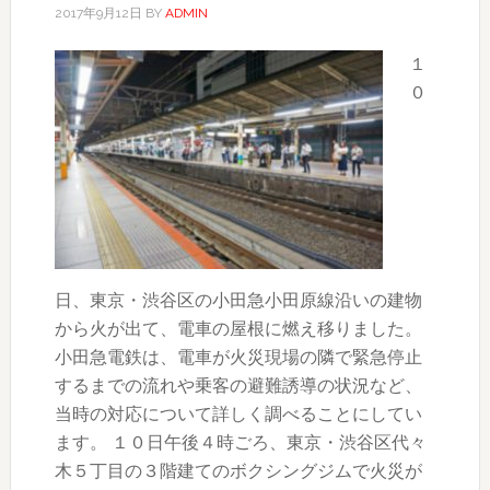
2017年9月12日
BY
ADMIN
１
０
日、東京・渋谷区の小田急小田原線沿いの建物
から火が出て、電車の屋根に燃え移りました。
小田急電鉄は、電車が火災現場の隣で緊急停止
するまでの流れや乗客の避難誘導の状況など、
当時の対応について詳しく調べることにしてい
ます。 １０日午後４時ごろ、東京・渋谷区代々
木５丁目の３階建てのボクシングジムで火災が