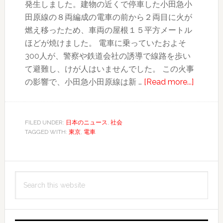
発生しました。建物の近くで停車した小田急小
田原線の８両編成の電車の前から２両目に火が
燃え移ったため、車両の屋根１５平方メートル
ほどが焼けました。 電車に乗っていたおよそ
300人が、警察や鉄道会社の誘導で線路を歩い
て避難し、けが人はいませんでした。 この火事
about
の影響で、小田急小田原線は新 …
[Read more...]
小
田
急
FILED UNDER:
日本のニュース
,
社会
TAGGED WITH:
東京
,
電車
線
沿
線
Primary
火
Search
Sidebar
災、
this
電
website
車