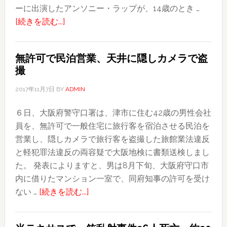
ーに出演したアンソニー・ラップが、14歳のとき …
ド
止
about
[続きを読む...]
ル
へ
大
と
俳
過
無許可で民泊営業、天井に隠しカメラで盗
優
去
撮
ス
最
ペ
高
2017年11月7日
BY
ADMIN
イ
６日、大阪府警守口署は、津市に住む42歳の男性会社
シ
員を、無許可で一般住宅に旅行客を宿泊させる民泊を
ー、
営業し、隠しカメラで旅行客を盗撮した旅館業法違反
性
と軽犯罪法違反の両容疑で大阪地検に書類送検しまし
的
た。 発表によりますと、男は8月下旬、大阪府守口市
暴
内に借りたマンション一室で、同府知事の許可を受け
行
about
ない …
[続きを読む...]
で
無
カ
許
ミ