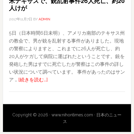
米テキサスで、銃乱射事件26人死亡、約20
可
ン
人けが
で
グ
民
ア
2017年11月7日
BY
ADMIN
泊
ウ
5日（日本時間6日未明）、アメリカ南部のテキサス州
営
ト、
の教会で、男が銃を乱射する事件がありました。現地
業、
非
の警察によりますと、これまでに26人が死亡し、約
天
難
20人がケガして病院に運ばれたということです。銃を
井
殺
発砲した男はすでに死亡したが警察はこの事件の詳し
に
到
い状況について調べています。 事件があったのはサン
隠
about
ア …
[続きを読む...]
し
米
カ
テ
メ
キ
ラ
サ
で
Copyright © 2026 ·
www.nihontimes.com
·
日本のニュー
ス
盗
ス
で、
撮
銃