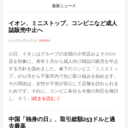
に
最新ニュース
燃
え
イオン、ミニストップ、コンビニなど成人
移
誌販売中止へ
る
2017年11月23日
BY
ADMIN
21日、イオンはグループの全国の小売店およそ7000
店を対象に、来年１月から成人向け雑誌の販売を中止
する方針を固めました。傘下のコンビニ「ミニストッ
プ」が12月から千葉市内で先に取り組みを始めます。
その理由は、女性や子供が安心して店舗を訪れられる
ためです。それに、コンビニ各社も今後の対応を検討
about
し、そう …
[続きを読む...]
イ
オ
中国「独身の日」、取引総額253ドルと過
ン、
去最高
ミ