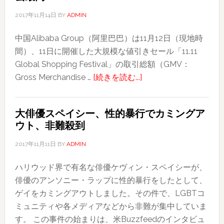
ニ
2017年11月14日
BY
ADMIN
ス
中国Alibaba Group（阿里巴巴）は11月12日（現地時
ト
間）、11日に開催した大規模な値引きセール「11.11
ッ
Global Shopping Festival」の取引総額（GMV：
プ、
about
Gross Merchandise …
[続きを読む...]
コ
中
ン
国
ビ
大俳優スペイシー、性的暴行でカミングア
「独
ニ
ウト、非難殺到
身
な
の
ど
2017年11月11日
BY
ADMIN
日」、
成
ハリウッド界で有名な俳優ケヴィン・スペイシーが、
取
人
俳優のアンソニー・ラップに性的暴行をしたとして、
引
誌
ゲイをカミングアウトしました。その件で、LGBTコ
総
販
ミュニティや各メディアなどから非難が集中していま
額
売
す。 この事件の始まりは、米Buzzfeedのインタビュ
253
中